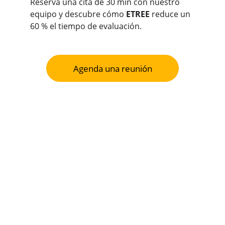
Reserva una cita de 30 min con nuestro 
equipo y descubre cómo 
ETREE
 reduce un 
60 % el tiempo de evaluación.
Agenda una reunión
Turn Sustainability into 
Your Next Growth Lever
Contact
Camino de Vera S/N 46020 València 
(España)
(+34) 623 948 214
hola@etreeenergy.es